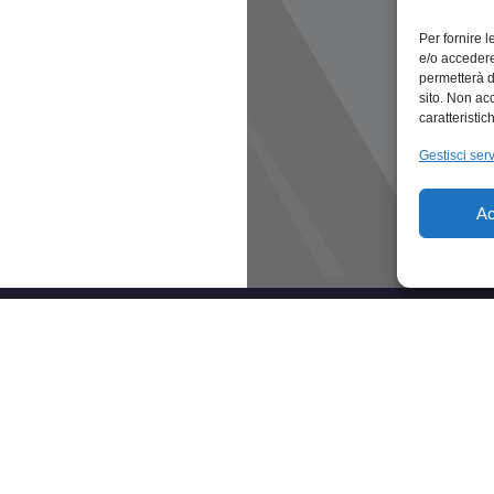
Per fornire 
e/o accedere
permetterà d
sito. Non ac
caratteristic
Gestisci serv
Ac
CATEGORIE
E
Abbigliamento & Accessori
Ec
Agroalimentare
Ec
Arredamento