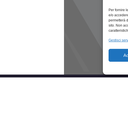
Per fornire 
e/o accedere
permetterà d
sito. Non ac
caratteristic
Gestisci serv
Ac
CATEGORIE
E
Abbigliamento & Accessori
Ec
Agroalimentare
Ec
Arredamento